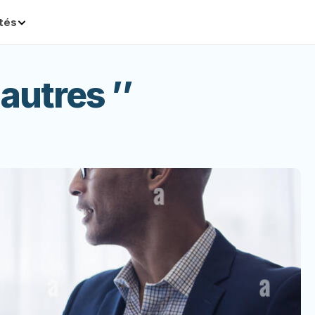
ités
autres ’’