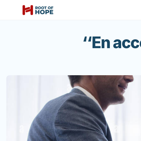
‘‘En acc