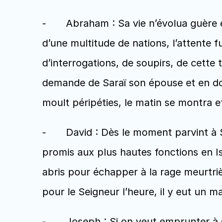
-	Abraham : Sa vie n’évolua guère en ligne droite. Bien qu’il reçût sans équivoque de Dieu la promesse de devenir père 
d’une multitude de nations, l’attente fu
d’interrogations, de soupirs, de cette
demande de Saraï son épouse et en donn
moult péripéties, le matin se montra et I
-	David : Dès le moment parvint à Saül la nouvelle que David serait son successeur, commença pour ce ‘’garçon’’ 
promis aux plus hautes fonctions en Isra
abris pour échapper à la rage meurtrièr
pour le Seigneur l’heure, il y eut un ma
-	Joseph : Si on veut emprunter à ses frères le surnom qu’ils lui donnèrent, peut-être dirons-nous Joseph le rêveur. 