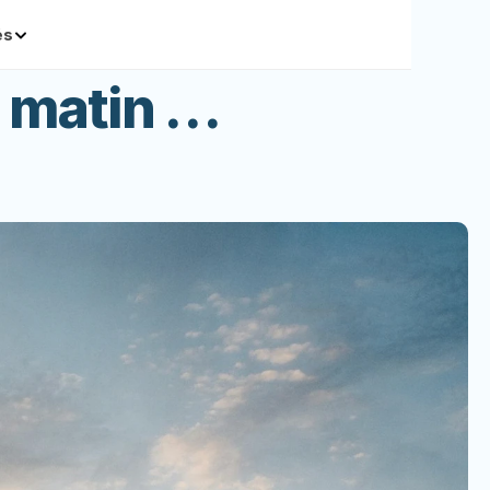
és
un matin …