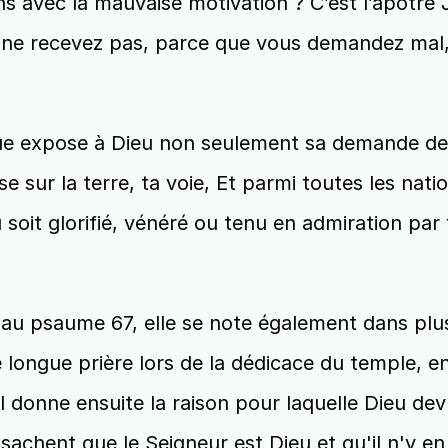
avec la mauvaise motivation ? C’est l’apôtre J
e recevez pas, parce que vous demandez mal, da
que expose à Dieu non seulement sa demande de b
 sur la terre, ta voie, Et parmi toutes les nati
u soit glorifié, vénéré ou tenu en admiration par 
 au psaume 67, elle se note également dans plusi
e longue prière lors de la dédicace du temple, e
 donne ensuite la raison pour laquelle Dieu devr
sachent que le Seigneur est Dieu et qu'il n'y en a