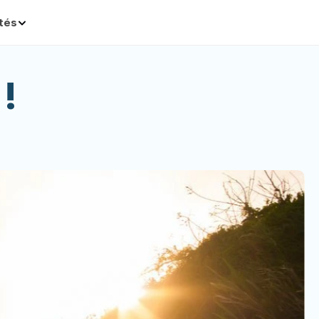
ités
!