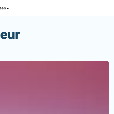
ités
oeur