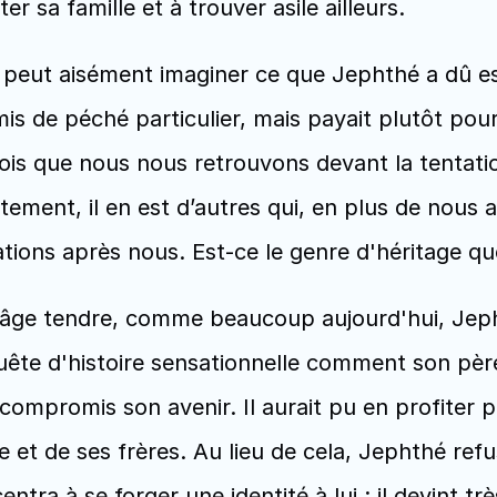
r sa famille et à trouver asile ailleurs. 
on peut aisément imaginer ce que Jephthé a dû e
s de péché particulier, mais payait plutôt pour 
ois que nous nous retrouvons devant la tentatio
ement, il en est d’autres qui, en plus de nous 
tions après nous. Est-ce le genre d'héritage qu
t âge tendre, comme beaucoup aujourd'hui, Jepht
uête d'histoire sensationnelle comment son père, 
compromis son avenir. Il aurait pu en profiter 
 et de ses frères. Au lieu de cela, Jephthé refus
ntra à se forger une identité à lui ; il devint trè