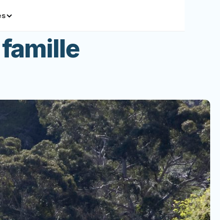
és
 famille