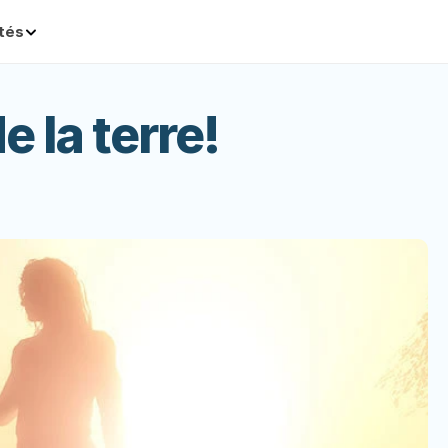
ités
e la terre!