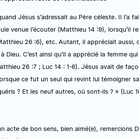
and Jésus s’adressait au Père céleste. Il l’a fait
le venue l’écouter (Matthieu 14 :9), lorsqu’il ress
tthieu 26 :6), etc. Autant, il appréciait aussi, c
à Dieu. C’est ainsi qu’il a apprécié la femme qu
tthieu 26 :7 ; Luc 14 : 1-6). Jésus avait de faço
lorsque ce fut un seul qui revint lui témoigner sa 
uéris ? Et les neuf autres, où sont-ils ? » (Luc 10
n acte de bon sens, bien aimé(e), remercions Di