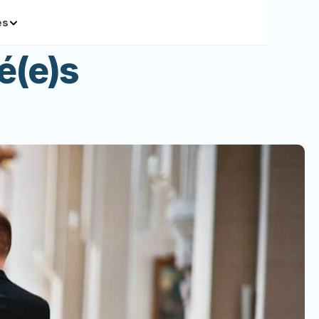
és
é(e)s