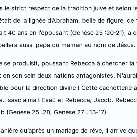
 le strict respect de la tradition juive et selon 
était de la lignée d’Abraham, belle de figure, de
vait 40 ans en l’épousant (Genèse 25 :20-21), a d
appellera aussi papa ou maman au nom de Jésus.
se produisit, poussant Rebecca à chercher la f
ait en son sein deux nations antagonistes. N’aurai
e pour la direction divine ! Cette cachotterie a 
s. Isaac aimait Esaü et Rebecca, Jacob. Rebecc
b (Genèse 25 :28, Genèse 27 : 13-17) 
nière qu’après un mariage de rêve, il arrive qu