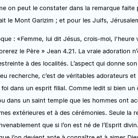
me on peut le constater dans la remarque faite 
ait le Mont Garizim ; et pour les Juifs, Jérusale
ue : «Femme, lui dit Jésus, crois-moi, l'heure v
rez le Père » Jean 4.21. La vraie adoration n’e
streinte à des localités. L’aspect qui donne son a
 Dieu recherche, c’est de véritables adorateurs e
a foi dans un esprit filial. Comme ledit si bien u
u dans un saint temple que les hommes ont accè
ormes extérieures et à des cérémonies. Seule la r
nvenablement que si l’on est né de l’Esprit divin
 que l’on devient apte à connaître et à aimer Die