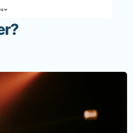
és
er?