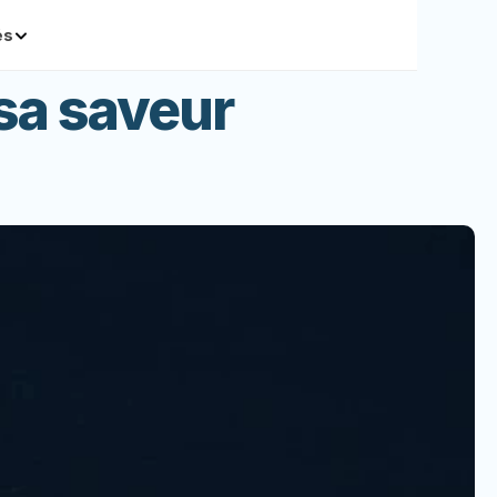
és
 sa saveur