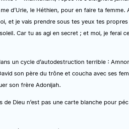
e d’Urie, le Héthien, pour en faire ta femme. Ainsi
toi, et je vais prendre sous tes yeux tes propre
leil. Car tu as agi en secret ; et moi, je ferai c
ans un cycle d’autodestruction terrible : Amnon,
 David son père du trône et coucha avec ses fe
uer son frère Adonijah.
s de Dieu n’est pas une carte blanche pour péche