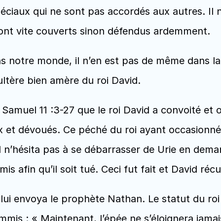
ciaux qui ne sont pas accordés aux autres. Il n’e
sont vite couverts sinon défendus ardemment.
ns notre monde, il n’en est pas de même dans la
ultère bien amère du roi David.
 Samuel 11 :3-27 que le roi David a convoité et
aux et dévoués. Ce péché du roi ayant occasionn
 n’hésita pas à se débarrasser de Urie en deman
mis afin qu’il soit tué. Ceci fut fait et David 
 lui envoya le prophète Nathan. Le statut du roi
ommis : « Maintenant, l’épée ne s’éloignera jama