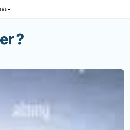
ités
er ?