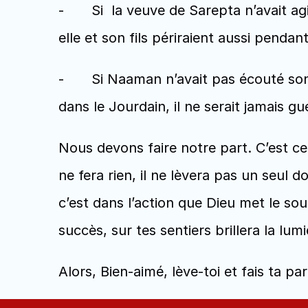
-	Si  la veuve de Sarepta n’avait agi par la foi en donnant à Elie le gâteau avec le peu de farine et d’huile qui lui restait, 
elle et son fils périraient aussi pendan
-	Si Naaman n’avait pas écouté son collaborateur en se soumettant aux instructions d’Elysée pour se jeter sept fois 
dans le Jourdain, il ne serait jamais gu
Nous devons faire notre part. C’est ce
ne fera rien, il ne lèvera pas un seul 
c’est dans l’action que Dieu met le sou
succès, sur tes sentiers brillera la lum
Alors, Bien-aimé, lève-toi et fais ta pa