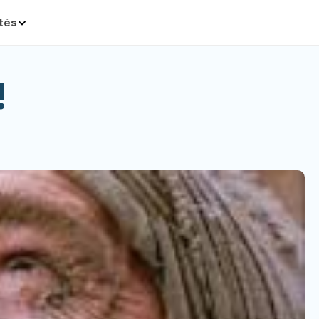
ités
!