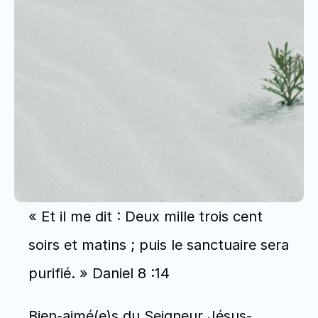
« Et il me dit : Deux mille trois cent 
soirs et matins ; puis le sanctuaire sera 
purifié. » Daniel 8 :14
Bien-aimé(e)s du Seigneur Jésus-