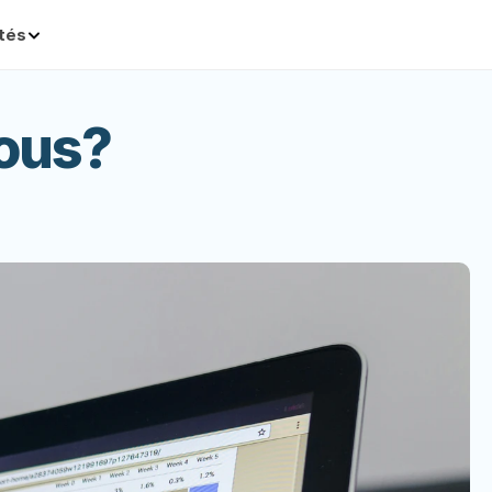
ités
nous?