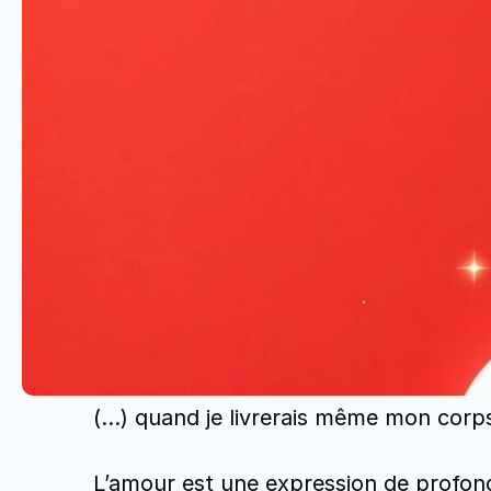
(…) quand je livrerais même mon corps p
L’amour est une expression de profonde