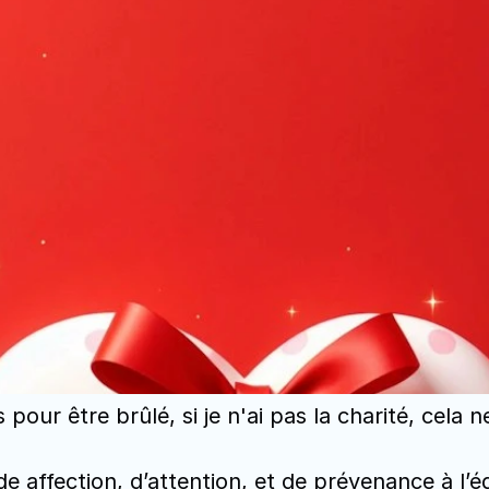
our être brûlé, si je n'ai pas la charité, cela ne
 affection, d’attention, et de prévenance à l’ég