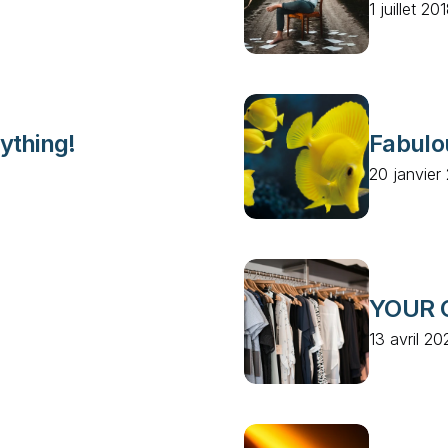
1 juillet 20
ything!
Fabulo
20 janvier
YOUR 
13 avril 20