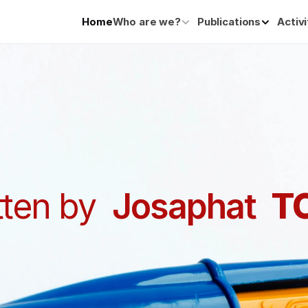
Home
Who are we?
Publications
Activi
ten by  
Josaphat  
T