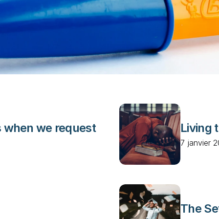
s when we request
Living 
7 janvier 
The Se