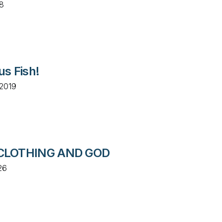
18
us Fish!
 2019
CLOTHING AND GOD
26